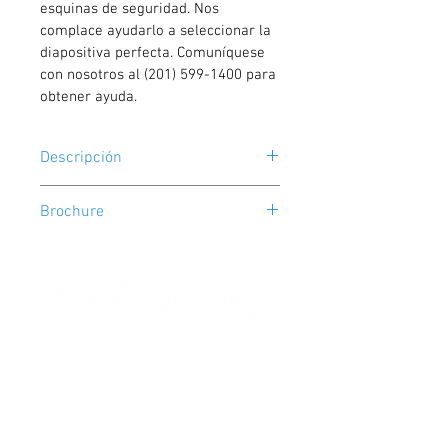
esquinas de seguridad. Nos 
complace ayudarlo a seleccionar la 
diapositiva perfecta. Comuníquese 
con nosotros al (201) 599-1400 para 
obtener ayuda.
Descripción
Código de Ref.
Brochure
GB1324/72
Descripción producto
Portaobjetos de microscopio, vidrio, 
25 x 75mm, 90 ° bordes pulidos con 
esquinas de seguridad, esmerilado.
Presentación
Conta
Caja x 72
cto
Quito, Ecuador