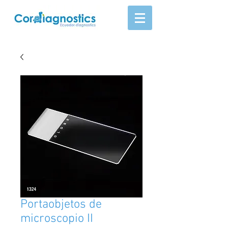
Portaobjetos de
microscopio II